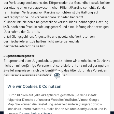
der Verletzung des Lebens, des Körpers oder der Gesundheit sowie bei der
Verletzung einer vertragswesentlichen Pflicht (Kardinalspflicht). Bei der
fahrlässigen Verletzung von Kardinalspflichten ist die Haftung auf
vertragstypische und vorhersehbare Schäden begrenzt.
c) Unberührt bleiben eine gesetzliche verschuldensunabhängige Haftung
(z.B. nach dem Produkthaftungsgesetz) und eine Haftung einer etwaigen
Übernahme der Garantie.
d) Erfüllungsgehilfen, Angestellte und gesetzliche Vertreter von
derfrischelieferant.de haften nicht weitergehend als
derfrischelieferant.de selbst.
Jugendschutzgesetz
:
Entsprechend dem Jugendschutzgesetz liefern wir alkoholische Getränke
nicht an minderjährige Personen. Unsere Lieferanten sind bei geringstem
Zweifel angewiesen, sich die Identität und das Alter durch das Vorzeigen
des Personalausweises bestätigen zu lassen.
Stand: Juli 2025
Wie wir Cookies & Co nutzen
Allgemeine Geschäftsbedingungen dieses Online-Shops.
Durch Klicken auf „Alle akzeptieren“ gestatten Sie den Einsatz
folgender Dienste auf unserer Website: YouTube, Vimeo, Google
Editierbar im Admin-Backend unter Inhalte -> AGB/WRB.
Map. Sie können die Einstellung jederzeit ändern (Fingerabdruck-
Icon links unten). Weitere Details finden Sie unte
Konfigurieren
und in
unserer
Datenschutzerklärung
.