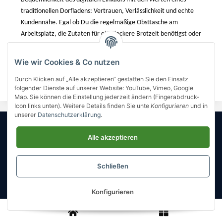
traditionellen Dorfladens: Vertrauen, Verlässlichkeit und echte
Kundennähe. Egal ob Du die regelmäßige Obsttasche am
Arbeitsplatz, die Zutaten für eine leckere Brotzeit benötigst oder
einfach den alltäglichen Einkauf machen möchtest. Wir sind Dein
Ansprechpartner für einen sorglosen Einkauf.
Wie wir Cookies & Co nutzen
Regional einkaufen. Einfach online. Mit gutem Gefühl.
Durch Klicken auf „Alle akzeptieren“ gestatten Sie den Einsatz
folgender Dienste auf unserer Website: YouTube, Vimeo, Google
Map. Sie können die Einstellung jederzeit ändern (Fingerabdruck-
Icon links unten). Weitere Details finden Sie unte
Konfigurieren
und in
unserer
Datenschutzerklärung
.
Informationen
Alle akzeptieren
Gesetzliche Informationen
Schließen
* Alle Preise inkl. gesetzlicher USt..
Themy Food Delivery
• Powered by
JTL-Shop
Konfigurieren